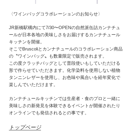
〈ワインバッグコラボレーションのお知らせ〉
JR新橋駅構内にて7/30〜OPENの自然派缶詰カンナチュ
ー
ルが日本各地の美味しさをお届けするカンナチュール
キッチンを開
催。
そこでBruscoliとカンナチュールのコラボレーション商品
の〝ワインバッグ〟も数量限定で販売されます。
この度クラッチバッグとして普段使いもしていただける
形で作らせ
ていただきます
。
化学染料を使用しない植物
タンニンレザーを使用し
、お色味や風合いを経年変化で
楽しんでいただけます。
カンナチュールキッチンでは生産者・食のプロと一緒に
美味しさの
新発見を体験できるイベントが開催されたり
オンラインでも発信さ
れるとの事です
。
トップページ