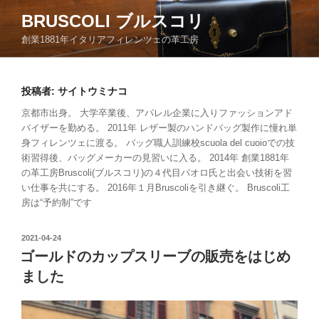
BRUSCOLI ブルスコリ
創業1881年イタリアフィレンツェの革工房
投稿者:
サイトウミナコ
京都市出身。 大学卒業後、アパレル企業に入りファッションアド
バイザーを勤める。 2011年 レザー製のハンドバッグ製作に憧れ単
身フィレンツェに渡る。 バッグ職人訓練校scuola del cuoioでの技
術習得後、バッグメーカーの見習いに入る。 2014年 創業1881年
の革工房Bruscoli(ブルスコリ)の４代目パオロ氏と出会い技術を習
い仕事を共にする。 2016年１月Bruscoliを引き継ぐ。 Bruscoli工
房は“予約制”です
2021-04-24
ゴールドのカップスリーブの販売をはじめ
ました